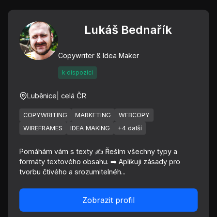
Lukáš Bednařík
Copywriter & Idea Maker
k dispozici
Luběnice
| celá ČR
COPYWRITING
MARKETING
WEBCOPY
WIREFRAMES
IDEA MAKING
+4 další
Pomáhám vám s texty ✍️ Řeším všechny typy a
formáty textového obsahu. ➡️ Aplikuji zásady pro
tvorbu čtivého a srozumitelnéh...
Zobrazit profil