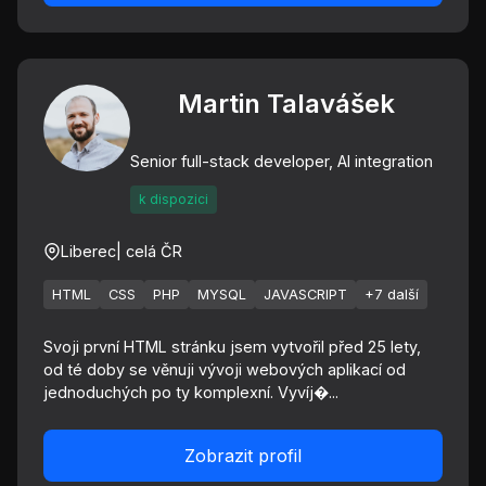
Martin Talavášek
Senior full-stack developer, AI integration
k dispozici
Liberec
| celá ČR
HTML
CSS
PHP
MYSQL
JAVASCRIPT
+7 další
Svoji první HTML stránku jsem vytvořil před 25 lety,
od té doby se věnuji vývoji webových aplikací od
jednoduchých po ty komplexní. Vyvíj�...
Zobrazit profil