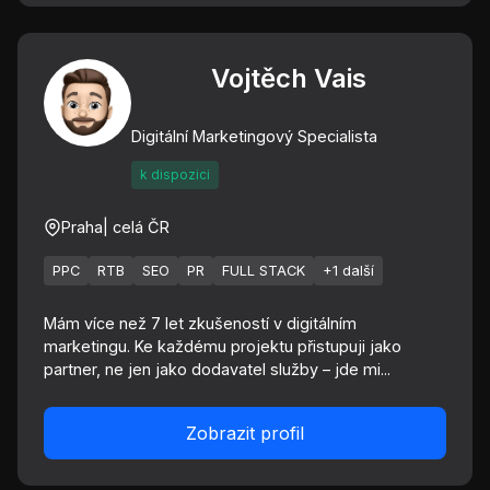
Vojtěch Vais
Digitální Marketingový Specialista
k dispozici
Praha
| celá ČR
PPC
RTB
SEO
PR
FULL STACK
+1 další
Mám více než 7 let zkušeností v digitálním
marketingu. Ke každému projektu přistupuji jako
partner, ne jen jako dodavatel služby – jde mi...
Zobrazit profil