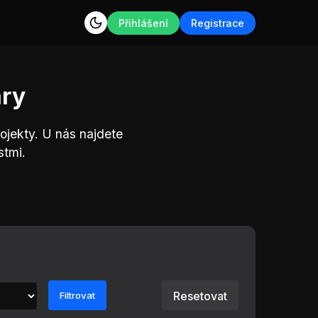
Přihlášení
Registrace
ary
ojekty. U nás najdete
stmi.
Resetovat
Filtrovat