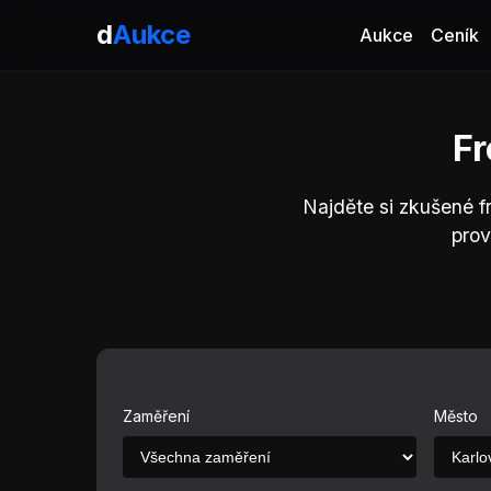
d
Aukce
Aukce
Ceník
Fr
Najděte si zkušené f
prov
Zaměření
Město