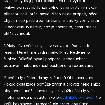
Malé firmy mají pochopitelně tendenci vybírat
nejlevnější řešení. Jenže úplně levné systémy někdy
přinesou další práci navíc. Něco nejde propojit, něco
chybí, něco padá a zaměstnanci si pak vytvoří vlastní
„obcházení systému“, což je přesně to, čemu jste se
chtěli vyhnout.
Někdy dává větší smysl investovat o něco víc do
řešení, které firmě vydrží několik let. Nejde jen o
funkce. Důležitá bývá i podpora, jednoduchost
používání nebo možnost postupného rozšiřování.
Právě tady některé firmy začnou řešit financování.
Pokud digitalizace pomůže zrychlit provoz nebo snížit
chybovost, může dávat smysl rozložit náklady v čase.
Třeba formou produktu jako je
podnikatelský úvěr
. Ne
kvůli bezhlavému utrácení, ale proto, aby firma