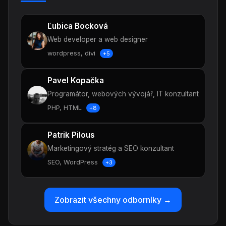
Ľubica Bocková
Web developer a web designer
wordpress, divi
+5
Pavel Kopačka
Programátor, webových vývojář, IT konzultant
PHP, HTML
+8
Patrik Pilous
Marketingový stratég a SEO konzultant
SEO, WordPress
+3
Zobrazit všechny odborníky →