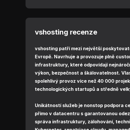
vshosting recenze
vshosting patří mezi největší poskytova
Evropě. Navrhuje a provozuje plně custo
infrastruktury, které odpovídají nejnár
výkon, bezpečnost a škálovatelnost. Vla
spolehlivý provoz více než 40 000 projekt
technologických startupů a středně velk
Unikátností služeb je nonstop podpora ce
přímo v datacentru s garantovanou odezv
správa infrastruktury, zálohování, techn
Kubernetes, repatriace cloudu, manage