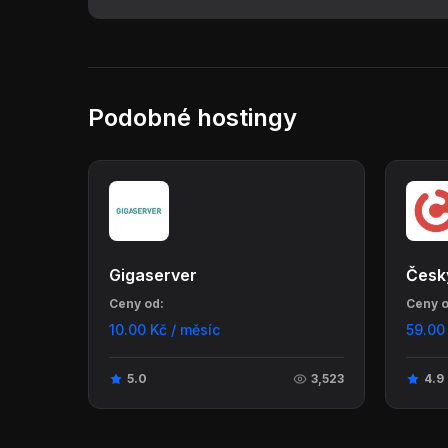
Podobné hostingy
Gigaserver
Česk
Ceny od:
Ceny o
10.00 Kč / měsíc
59.00
5.0
3,523
4.9