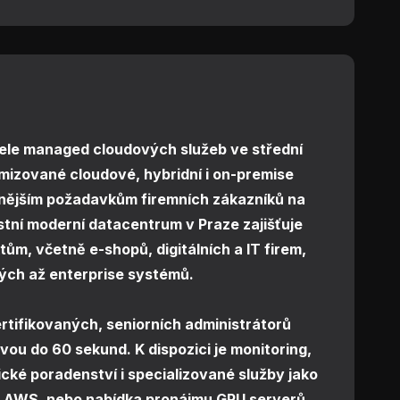
tele managed cloudových služeb ve střední
mizované cloudové, hybridní i on-premise
očnějším požadavkům firemních zákazníků na
stní moderní datacentrum v Praze zajišťuje
ům, včetně e-shopů, digitálních a IT firem,
ých až enterprise systémů.
rtifikovaných, seniorních administrátorů
ou do 60 sekund. K dispozici je monitoring,
ické poradenství i specializované služby jako
d AWS, nebo nabídka pronájmu GPU serverů