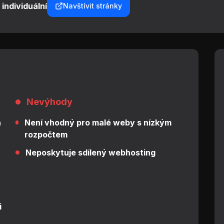
individuální
Navštívit stránky
Nevýhody
a
Není vhodný pro malé weby s nízkým
rozpočtem
Neposkytuje sdílený webhosting
i