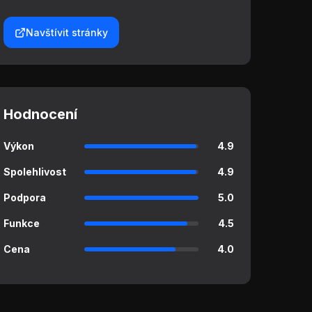
Navštívit stránky
Hodnocení
Výkon
4.9
Spolehlivost
4.9
Podpora
5.0
Funkce
4.5
Cena
4.0