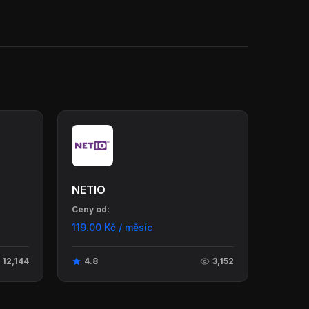
NETIO
Ceny od:
119.00 Kč / měsíc
12,144
4.8
3,152