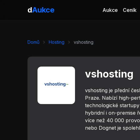
d
Aukce
Aukce
Ceník
Domů
Hosting
vshosting
vshosting
vshosting je přední če
Praze. Nabízí high-per
technologické startupy
hybridní i on-premise 
více než 40 000 provoz
nebo Dognet je spolehl