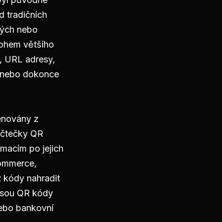
d tradičních
ných nebo
nohem většího
, URL adresy,
je nebo dokonce
kenovány z
é čtečky QR
rmacím po jejich
commerce,
R kódy nahradit
 jsou QR kódy
nebo bankovní