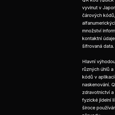
vyvinut v Japo
čárových kódů,
alfanumerickýc
množství infor
kontaktní údaje
šifrovaná data.
Hlavní výhodou 
různých úhlů a 
kódů v aplikací
naskenování. Q
zdravotnictví a
fyzické jídelní
široce používá