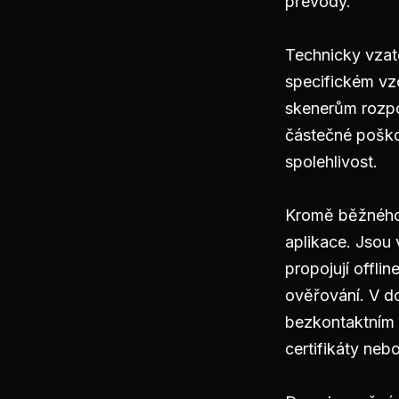
převody.
Technicky vzat
specifickém vzo
skenerům rozpo
částečné poško
spolehlivost.
Kromě běžného p
aplikace. Jsou
propojují offli
ověřování. V d
bezkontaktním 
certifikáty neb