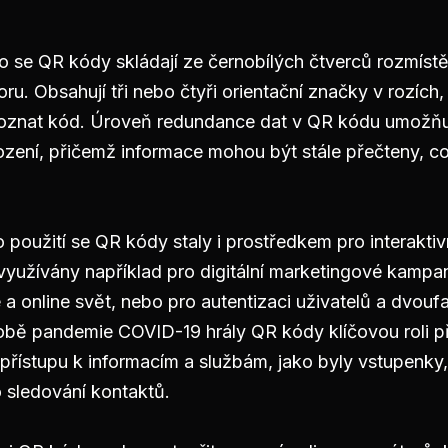
o se QR kódy skládají ze černobílých čtverců rozmíst
ru. Obsahují tři nebo čtyři orientační značky v rozích,
znat kód. Úroveň redundance dat v QR kódu umožňuj
zení, přičemž informace mohou být stále přečteny, což
oužití se QR kódy staly i prostředkem pro interaktivn
 využívány například pro digitální marketingové kampa
ne a online svět, nebo pro autentizaci uživatelů a dvou
obě pandemie COVID-19 hrály QR kódy klíčovou roli př
přístupu k informacím a službám, jako byly vstupenky
o sledování kontaktů.