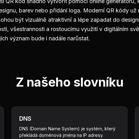
si QR kód snadno vytvořit pomocí online generátorů, 
esignu, barev nebo přidání loga. Moderní QR kódy už 
mohou být vizuálně atraktivní a lépe zapadat do desig
ti, všestrannosti a rostoucímu využití v digitálním svě
jich význam bude i nadále narůstat.
Z našeho slovníku
DNS
DNS (Domain Name System) je systém, který
překládá doménová jména na IP adresy.