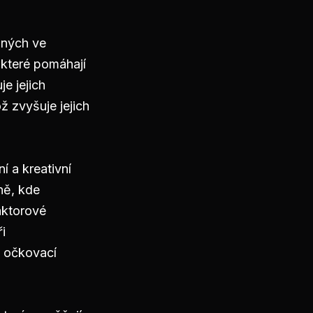
ěných ve
 které pomáhají
e jejich
 zvyšuje jejich
í a kreativní
ně, kde
faktorové
i
, očkovací