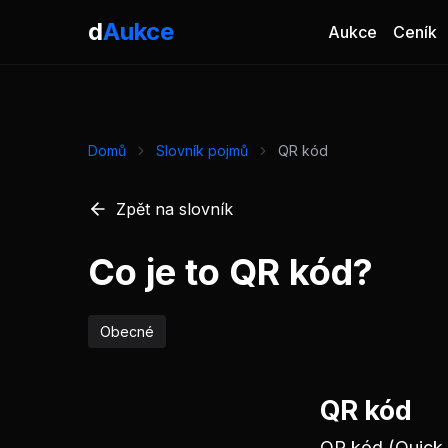
d
Aukce
Aukce
Ceník
Domů
Slovník pojmů
QR kód
Zpět na slovník
Co je to QR kód?
Obecné
QR kód
QR kód (Quick 