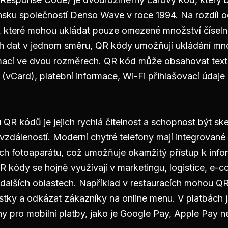
nsku společností Denso Wave v roce 1994. Na rozdíl o
 které mohou ukládat pouze omezené množství čísel
h dat v jednom směru, QR kódy umožňují ukládání m
mací ve dvou rozměrech. QR kód může obsahovat text
 (vCard), platební informace, Wi-Fi přihlašovací úda
QR kódů je jejich rychlá čitelnost a schopnost být s
vzdáleností. Moderní chytré telefony mají integrovan
ch fotoaparátu, což umožňuje okamžitý přístup k info
R kódy se hojně využívají v marketingu, logistice, e-
 dalších oblastech. Například v restauracích mohou Q
 lístky a odkázat zákazníky na online menu. V platbách
ny pro mobilní platby, jako je Google Pay, Apple Pay 