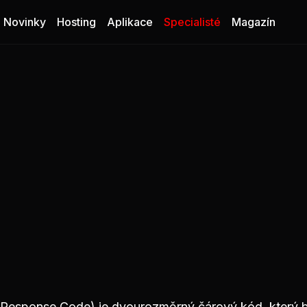
Novinky
Hosting
Aplikace
Specialisté
Magazín
Response Code) je dvourozměrný čárový kód, který 