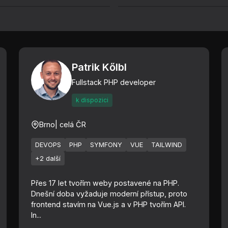
Patrik Kőlbl
Fullstack PHP developer
k dispozici
Brno
| celá ČR
DEVOPS
PHP
SYMFONY
VUE
TAILWIND
+2 další
Přes 17 let tvořím weby postavené na PHP.
Dnešní doba vyžaduje moderní přístup, proto
frontend stavím na Vue.js a v PHP tvořím API.
In...