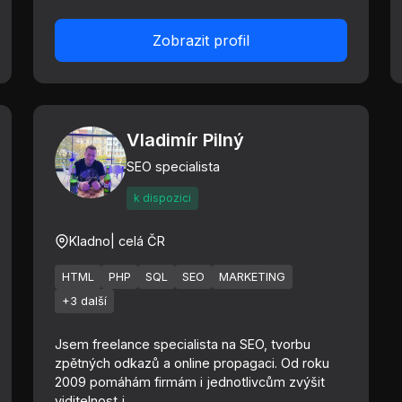
Zobrazit profil
Vladimír Pilný
SEO specialista
k dispozici
Kladno
| celá ČR
HTML
PHP
SQL
SEO
MARKETING
+3 další
Jsem freelance specialista na SEO, tvorbu
zpětných odkazů a online propagaci. Od roku
2009 pomáhám firmám i jednotlivcům zvýšit
viditelnost j...