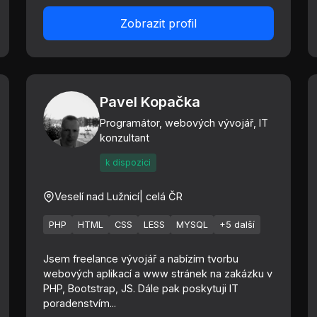
Zobrazit profil
Pavel Kopačka
Programátor, webových vývojář, IT
konzultant
k dispozici
Veselí nad Lužnicí
| celá ČR
PHP
HTML
CSS
LESS
MYSQL
+5 další
Jsem freelance vývojář a nabízím tvorbu
webových aplikací a www stránek na zakázku v
PHP, Bootstrap, JS. Dále pak poskytuji IT
poradenstvím...