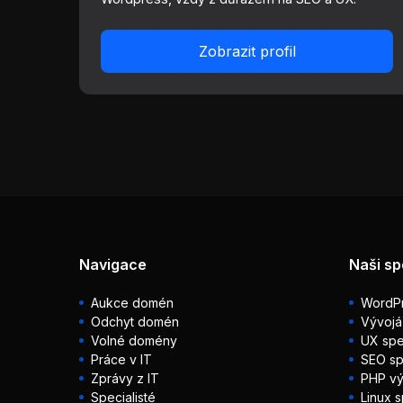
Zobrazit profil
Navigace
Naši sp
Aukce domén
WordPr
Odchyt domén
Vývojá
Volné domény
UX spec
Práce v IT
SEO sp
Zprávy z IT
PHP vý
Specialisté
Linux s