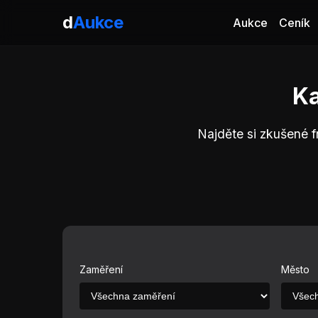
d
Aukce
Aukce
Ceník
Ka
Najděte si zkušené f
Zaměření
Město