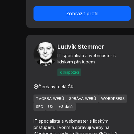
Zobrazit profil
Ludvík Stemmer
IT specialista a webmaster s
lidským přístupem
k dispozici
Čerčany
| celá ČR
TVORBA WEBŮ
SPRÁVA WEBŮ
WORDPRESS
SEO
UX
+3 další
IT specialista a webmaster s lidským
přístupem. Tvořím a spravuji weby na
Wordpress, vždy z důrazem na SEO a UX.