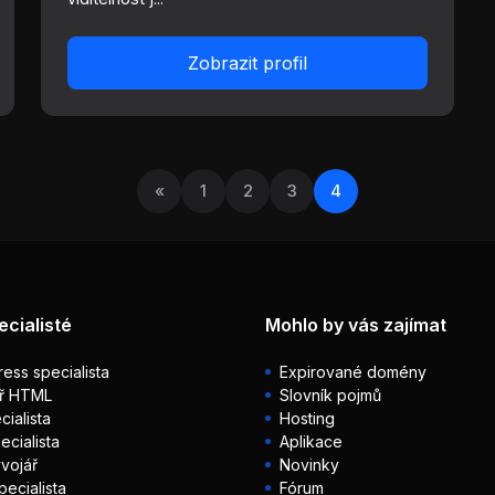
Zobrazit profil
«
1
2
3
4
ecialisté
Mohlo by vás zajímat
ess specialista
Expirované domény
ř HTML
Slovník pojmů
ialista
Hosting
ecialista
Aplikace
vojář
Novinky
pecialista
Fórum