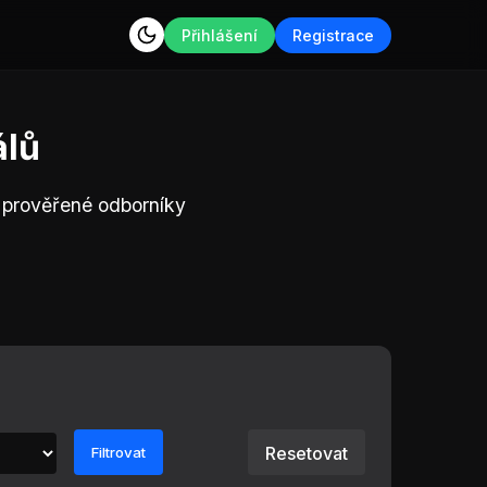
Přihlášení
Registrace
álů
e prověřené odborníky
Resetovat
Filtrovat