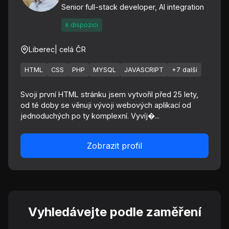
Senior full-stack developer, AI integration
k dispozici
Liberec
| celá ČR
HTML
CSS
PHP
MYSQL
JAVASCRIPT
+7 další
Svoji první HTML stránku jsem vytvořil před 25 lety,
od té doby se věnuji vývoji webových aplikací od
jednoduchých po ty komplexní. Vyvíj�...
Zobrazit profil
Vyhledávejte podle zaměření