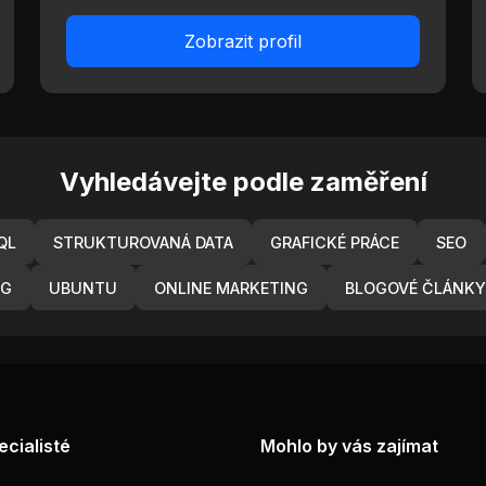
Zobrazit profil
Vyhledávejte podle zaměření
QL
STRUKTUROVANÁ DATA
GRAFICKÉ PRÁCE
SEO
NG
UBUNTU
ONLINE MARKETING
BLOGOVÉ ČLÁNKY
ecialisté
Mohlo by vás zajímat