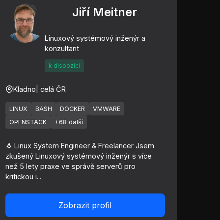
Jiří Meitner
Linuxový systémový inženýr a
konzultant
k dispozici
Kladno
| celá ČR
LINUX
BASH
DOCKER
VMWARE
OPENSTACK
+68 další
🐧 Linux System Engineer & Freelancer Jsem
zkušený Linuxový systémový inženýr s více
než 5 lety praxe ve správě serverů pro
kritickou i...
Zobrazit profil