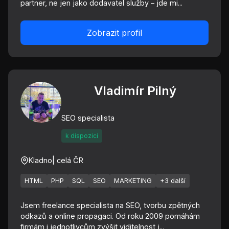
partner, ne jen jako dodavatel služby – jde mi...
Zobrazit profil
Vladimír Pilný
SEO specialista
k dispozici
Kladno
| celá ČR
HTML
PHP
SQL
SEO
MARKETING
+3 další
Jsem freelance specialista na SEO, tvorbu zpětných
odkazů a online propagaci. Od roku 2009 pomáhám
firmám i jednotlivcům zvýšit viditelnost j...