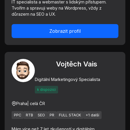
IT specialista a webmaster s lidským přístupem.
Tvořím a spravuji weby na Wordpress, vždy z
důrazem na SEO a UX.
Zobrazit profil
Vojtěch Vais
Digitální Marketingový Specialista
k dispozici
Praha
| celá ČR
PPC
RTB
SEO
PR
FULL STACK
+1 další
Mám více než 7 let zkušeností v digitálním