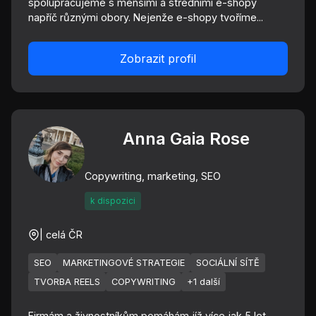
spolupracujeme s menšími a středními e-shopy
napříč různými obory. Nejenže e-shopy tvoříme...
Zobrazit profil
Anna Gaia Rose
Copywriting, marketing, SEO
k dispozici
| celá ČR
SEO
MARKETINGOVÉ STRATEGIE
SOCIÁLNÍ SÍTĚ
TVORBA REELS
COPYWRITING
+1 další
Firmám a živnostníkům pomáhám jíž více jak 5 let.