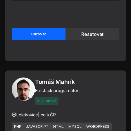
Resetovat
Filtrovat
Tomáš Mahrík
Fullstack programátor
k dispozici
Lelekovice
| celá ČR
PHP
JAVASCRIPT
HTML
MYSQL
WORDPRESS