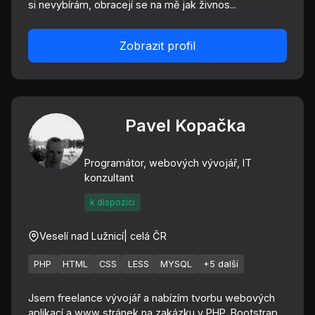
si nevybírám, obracejí se na mě jak živnos...
Zobrazit profil
Pavel Kopačka
Programátor, webových vývojář, IT
konzultant
k dispozici
Veselí nad Lužnicí
| celá ČR
PHP
HTML
CSS
LESS
MYSQL
+5 další
Jsem freelance vývojář a nabízím tvorbu webových
aplikací a www stránek na zakázku v PHP, Bootstrap,