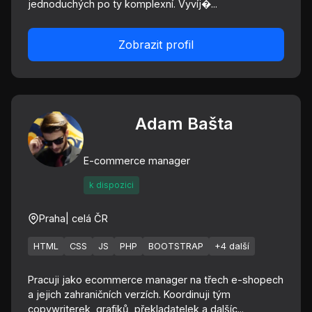
jednoduchých po ty komplexní. Vyvíj�...
Zobrazit profil
Adam Bašta
E-commerce manager
k dispozici
Praha
| celá ČR
HTML
CSS
JS
PHP
BOOTSTRAP
+4 další
Pracuji jako ecommerce manager na třech e-shopech
a jejich zahraničních verzích. Koordinuji tým
copywriterek, grafiků, překladatelek a dalšíc...