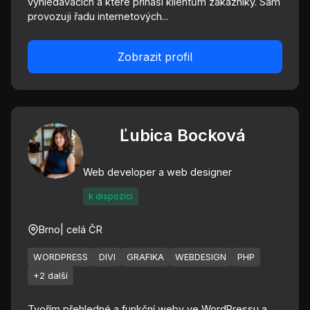
vyhledávačích a které přináší klientům zákazníky. Sám
provozuji řadu internetových...
Zobrazit profil
Ľubica Bocková
Web developer a web designer
k dispozici
Brno
| celá ČR
WORDPRESS
DIVI
GRAFIKA
WEBDESIGN
PHP
+2 další
Tvořím přehledné a funkční weby ve WordPressu a