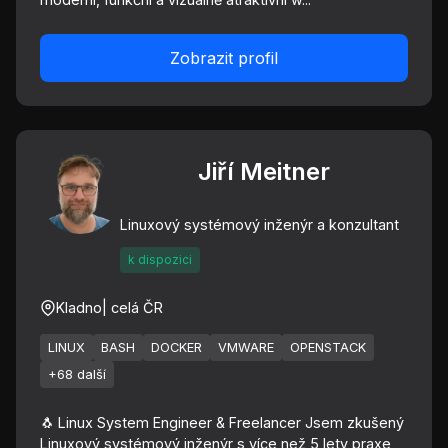
Zobrazit profil
Jiří Meitner
Linuxový systémový inženýr a konzultant
k dispozici
Kladno
| celá ČR
LINUX
BASH
DOCKER
VMWARE
OPENSTACK
+68 další
🐧 Linux System Engineer & Freelancer Jsem zkušený
Linuxový systémový inženýr s více než 5 lety praxe