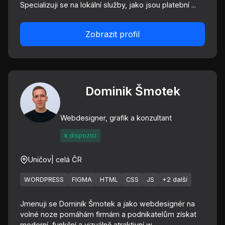
Specializuji se na lokální služby, jako jsou platební ...
Zobrazit profil
Dominik Šmotek
Webdesigner, grafik a konzultant
k dispozici
Uničov
| celá ČR
WORDPRESS
FIGMA
HTML
CSS
JS
+2 další
Jmenuji se Dominik Šmotek a jako webdesignér na
volné noze pomáhám firmám a podnikatelům získat
moderní, funkční a vizuálně atraktivní w...