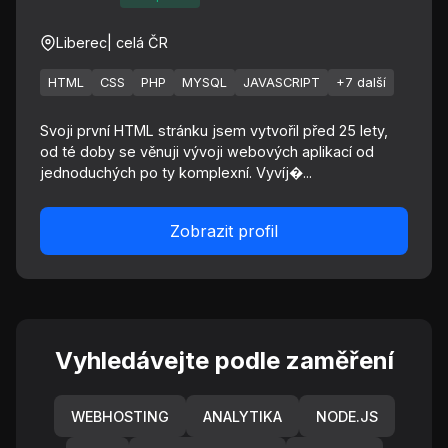
Liberec
| celá ČR
HTML
CSS
PHP
MYSQL
JAVASCRIPT
+7 další
Svoji první HTML stránku jsem vytvořil před 25 lety,
od té doby se věnuji vývoji webových aplikací od
jednoduchých po ty komplexní. Vyvíj�...
Zobrazit profil
Vyhledávejte podle zaměření
WEBHOSTING
ANALYTIKA
NODE.JS