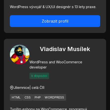
WordPress vývojář & UX/UI designér s 13 lety praxe.
Zobrazit profil
Vladislav Musílek
WordPress and WooCommerce
developer
k dispozici
Jilemnice
| celá ČR
HTML
CSS
PHP
WORDPRESS
Tvořím eshopy na WooCommerce, programuji,