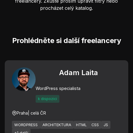
freelancery. Zkuste prosím upravit filtry nebo
procházet celý katalog.
Prohlédněte si další freelancery
Adam Laita
WordPress specialista
k dispozici
Praha
| celá ČR
WORDPRESS
ARCHITEKTURA
HTML
CSS
JS
+1 další