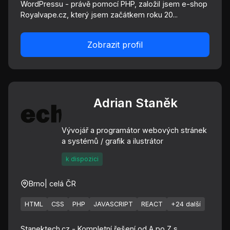
WordPressu - právě pomocí PHP, založil jsem e-shop
Royalvape.cz, který jsem začátkem roku 20...
Zobrazit profil
Adrian Staněk
Vývojář a programátor webových stránek
a systémů / grafik a ilustrátor
k dispozici
Brno
| celá ČR
HTML
CSS
PHP
JAVASCRIPT
REACT
+24 další
Stanektech.cz - Kompletní řešení od A po Z s