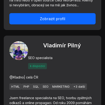
na míru nebo v open source CMS WordPress. Klienty
si nevybírám, obracejí se na mě jak živnos...
Zobrazit profil
Vladimír Pilný
SEO specialista
k dispozici
Kladno
| celá ČR
HTML
PHP
SQL
SEO
MARKETING
+3 další
Jsem freelance specialista na SEO, tvorbu zpětných
odkazů a online propagaci. Od roku 2009 pomáhám