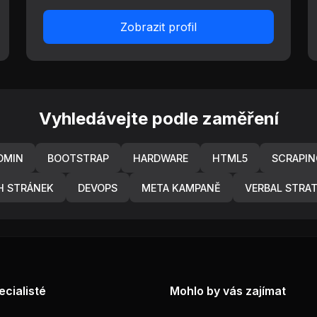
Zobrazit profil
Vyhledávejte podle zaměření
DMIN
BOOTSTRAP
HARDWARE
HTML5
SCRAPIN
H STRÁNEK
DEVOPS
META KAMPANĚ
VERBAL STRA
ecialisté
Mohlo by vás zajímat