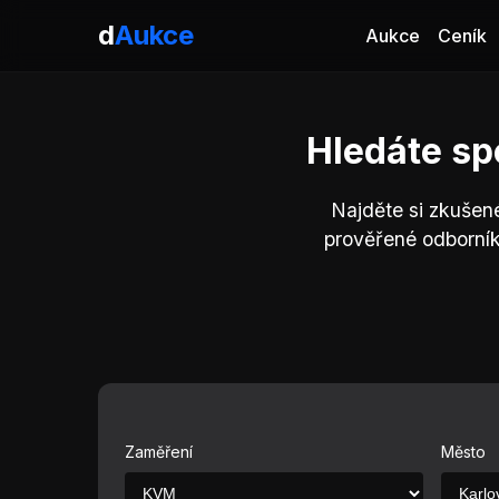
d
Aukce
Aukce
Ceník
Hledáte sp
Najděte si zkušen
prověřené odborní
Zaměření
Město