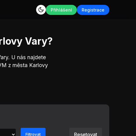
Přihlášení
Registrace
rlovy Vary?
ary. U nás najdete
VM z města Karlovy
Resetovat
Filtrovat