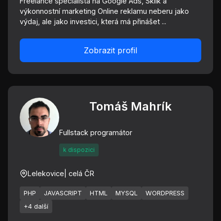
Freelance specialista na Google Ads, Sklik a
výkonnostní marketing Online reklamu neberu jako
výdaj, ale jako investici, která má přinášet ...
Zobrazit profil
Tomáš Mahrík
Fullstack programátor
k dispozici
Lelekovice
| celá ČR
PHP
JAVASCRIPT
HTML
MYSQL
WORDPRESS
+4 další