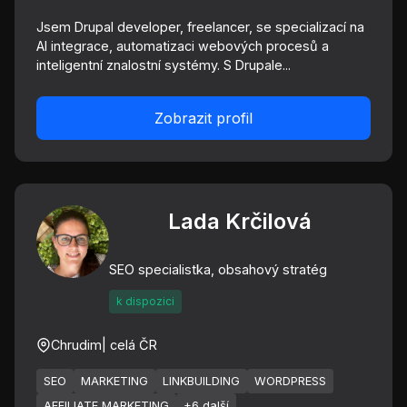
Jsem Drupal developer, freelancer, se specializací na
AI integrace, automatizaci webových procesů a
inteligentní znalostní systémy. S Drupale...
Zobrazit profil
Lada Krčilová
SEO specialistka, obsahový stratég
k dispozici
Chrudim
| celá ČR
SEO
MARKETING
LINKBUILDING
WORDPRESS
AFFILIATE MARKETING
+6 další