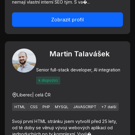
nemají vlastní interní SEO tým. S va�...
Zobrazit profil
Martin Talavášek
Senior full-stack developer, AI integration
k dispozici
Liberec
| celá ČR
HTML
CSS
PHP
MYSQL
JAVASCRIPT
+7 další
Svoji první HTML stránku jsem vytvořil před 25 lety,
od té doby se věnuji vývoji webových aplikací od
jednoduchých po ty komplexní. Vyvíj�...