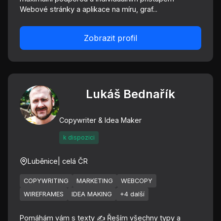
Webové stránky a aplikace na míru, graf...
Zobrazit profil
Lukáš Bednařík
Copywriter & Idea Maker
k dispozici
Luběnice
| celá ČR
COPYWRITING
MARKETING
WEBCOPY
WIREFRAMES
IDEA MAKING
+4 další
Pomáhám vám s texty ✍️ Řeším všechny typy a