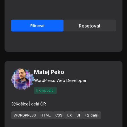
Resetovat
Filtrovat
Matej Peko
WordPress Web Developer
k dispozici
Košice
| celá ČR
WORDPRESS
HTML
CSS
UX
UI
+2 další