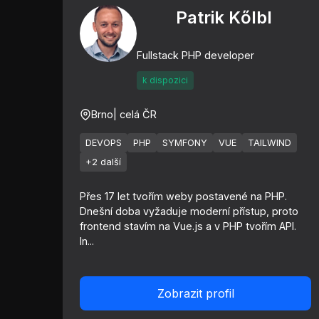
Patrik Kőlbl
Fullstack PHP developer
k dispozici
Brno
| celá ČR
DEVOPS
PHP
SYMFONY
VUE
TAILWIND
+2 další
Přes 17 let tvořím weby postavené na PHP.
Dnešní doba vyžaduje moderní přístup, proto
frontend stavím na Vue.js a v PHP tvořím API.
In...
Zobrazit profil