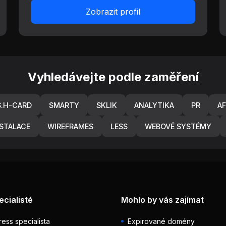
Zobrazit profil
Vyhledávejte podle zaměření
S.H-CARD
SMARTY
SKLIK
ANALYTIKA
PR
AF
STALACE
WIREFRAMES
LESS
WEBOVÉ SYSTÉMY
ecialisté
Mohlo by vás zajímat
ess specialista
Expirované domény