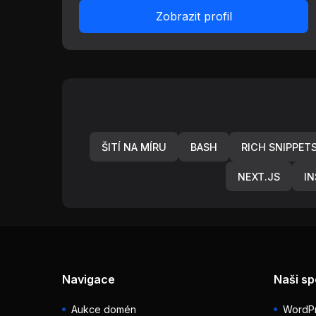
Zobrazit profil
ŠITÍ NA MÍRU
BASH
RICH SNIPPET
NEXT.JS
IN
Navigace
Naši sp
Aukce domén
WordPr