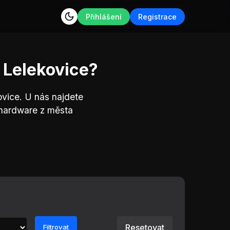
Přihlášení
Registrace
 Lelekovice?
ovice. U nás najdete
 hardware z města
Resetovat
Filtrovat