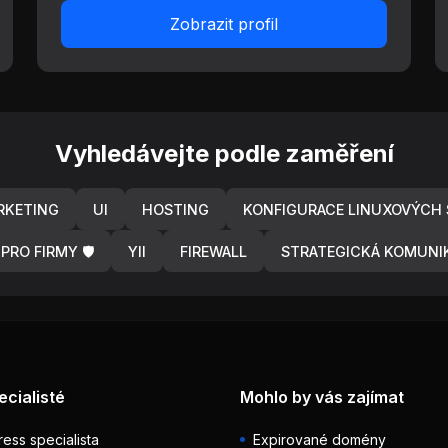
Zobrazit profil
Vyhledávejte podle zaměření
RKETING
UI
HOSTING
KONFIGURACE LINUXOVÝCH 
PRO FIRMY 🛡️
YII
FIREWALL
STRATEGICKÁ KOMUNI
ecialisté
Mohlo by vás zajímat
ess specialista
Expirované domény