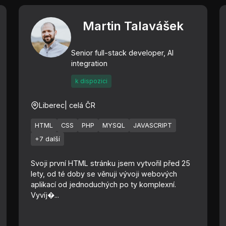
Martin Talavášek
Senior full-stack developer, AI
integration
k dispozici
Liberec
| celá ČR
HTML
CSS
PHP
MYSQL
JAVASCRIPT
+7 další
Svoji první HTML stránku jsem vytvořil před 25
lety, od té doby se věnuji vývoji webových
aplikací od jednoduchých po ty komplexní.
Vyvíj�...