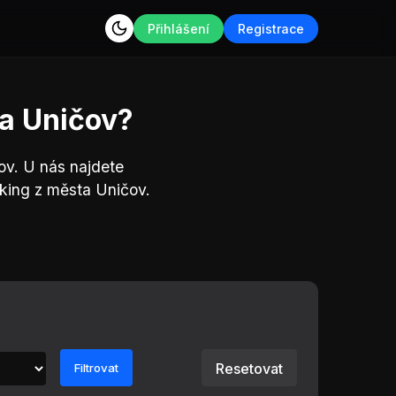
Přihlášení
Registrace
ta Uničov?
ov. U nás najdete
king z města Uničov.
Resetovat
Filtrovat