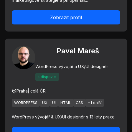
marketingové strategie a při optimali...
Zobrazit profil
Pavel Mareš
WordPress vývojář a UX/UI designér
k dispozici
Praha
| celá ČR
WORDPRESS
UX
UI
HTML
CSS
+1 další
WordPress vývojář & UX/UI designér s 13 lety praxe.