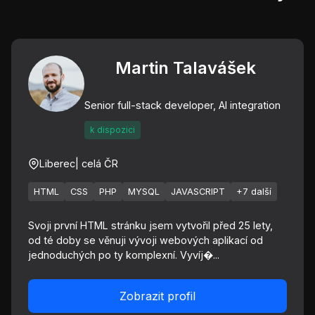
Martin Talavášek
Senior full-stack developer, AI integration
k dispozici
Liberec
| celá ČR
HTML
CSS
PHP
MYSQL
JAVASCRIPT
+7 další
Svoji první HTML stránku jsem vytvořil před 25 lety,
od té doby se věnuji vývoji webových aplikací od
jednoduchých po ty komplexní. Vyvíj�...
Zobrazit profil