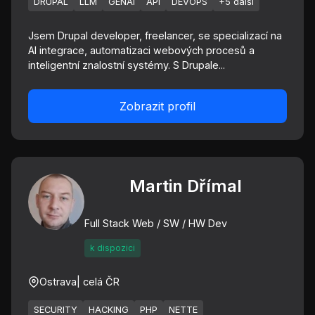
DRUPAL
LLM
GENAI
API
DEVOPS
+5 další
Jsem Drupal developer, freelancer, se specializací na
AI integrace, automatizaci webových procesů a
inteligentní znalostní systémy. S Drupale...
Zobrazit profil
Martin Dřímal
Full Stack Web / SW / HW Dev
k dispozici
Ostrava
| celá ČR
SECURITY
HACKING
PHP
NETTE