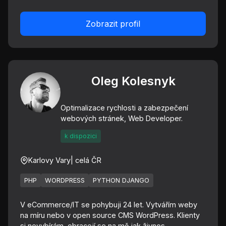
Zobrazit profil
Oleg Kolesnyk
Optimalizace rychlosti a zabezpečení
webových stránek, Web Developer.
k dispozici
Karlovy Vary
| celá ČR
PHP
WORDPRESS
PYTHON DJANGO
V eCommerce/IT se pohybuji 24 let. Vytvářím weby
na míru nebo v open source CMS WordPress. Klienty
si nevybírám, obracejí se na mě jak živnos...