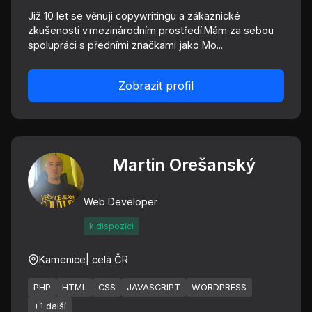
Již 10 let se věnuji copywritingu a zákaznické
zkušenosti v mezinárodním prostředí.Mám za sebou
spolupráci s předními značkami jako Mo...
Zobrazit profil
Martin Orešanský
Web Developer
k dispozici
Kamenice
| celá ČR
PHP
HTML
CSS
JAVASCRIPT
WORDPRESS
+1 další