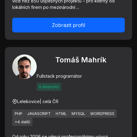
více než 850 úspěšných projektů – pro klienty od
lokálních firem po mezinárodní ...
Zobrazit profil
Tomáš Mahrík
Fullstack programátor
k dispozici
Lelekovice
| celá ČR
PHP
JAVASCRIPT
HTML
MYSQL
WORDPRESS
+4 další
Od roku 2006 se věnuji profesionálnímu vývoji