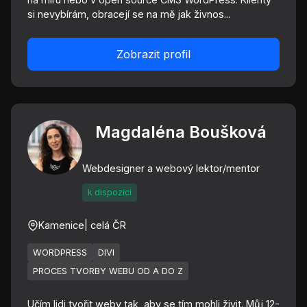
si nevybírám, obracejí se na mě jak živnos...
Zobrazit profil
Magdaléna Boušková
Webdesigner a webový lektor/mentor
k dispozici
Kamenice
| celá ČR
WORDPRESS
DIVI
PROCES TVORBY WEBU OD A DO Z
Učím lidi tvořit weby tak, aby se tím mohli živit. Můj 12-