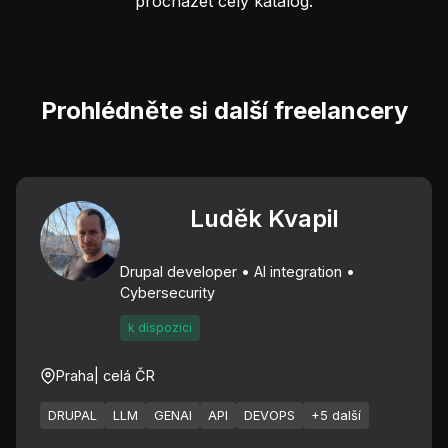
procházet celý katalog.
Prohlédněte si další freelancery
Luděk Kvapil
Drupal developer • AI integration •
Cybersecurity
k dispozici
Praha
| celá ČR
DRUPAL
LLM
GENAI
API
DEVOPS
+5 další