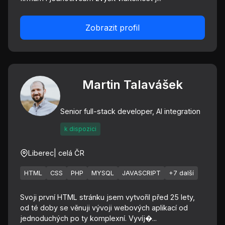
Zobrazit profil
Martin Talavášek
Senior full-stack developer, AI integration
k dispozici
Liberec
| celá ČR
HTML
CSS
PHP
MYSQL
JAVASCRIPT
+7 další
Svoji první HTML stránku jsem vytvořil před 25 lety,
od té doby se věnuji vývoji webových aplikací od
jednoduchých po ty komplexní. Vyvíj�...