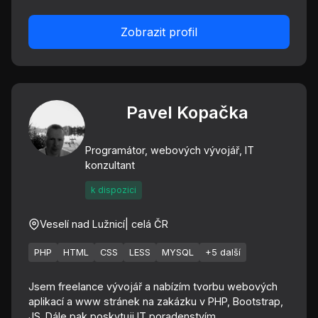
Zobrazit profil
Pavel Kopačka
Programátor, webových vývojář, IT
konzultant
k dispozici
Veselí nad Lužnicí
| celá ČR
PHP
HTML
CSS
LESS
MYSQL
+5 další
Jsem freelance vývojář a nabízím tvorbu webových
aplikací a www stránek na zakázku v PHP, Bootstrap,
JS. Dále pak poskytuji IT poradenstvím...