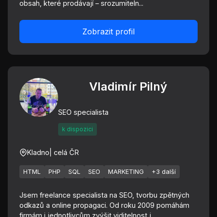
obsah, které prodávají – srozumiteln...
Zobrazit profil
Vladimír Pilný
SEO specialista
k dispozici
Kladno
| celá ČR
HTML
PHP
SQL
SEO
MARKETING
+3 další
Jsem freelance specialista na SEO, tvorbu zpětných
odkazů a online propagaci. Od roku 2009 pomáhám
firmám i jednotlivcům zvýšit viditelnost j...