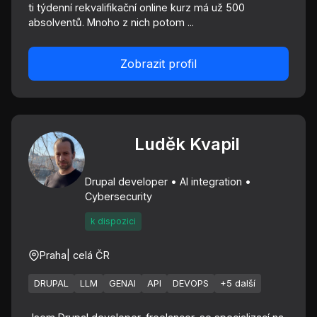
ti týdenní rekvalifikační online kurz má už 500
absolventů. Mnoho z nich potom ...
Zobrazit profil
Luděk Kvapil
Drupal developer • AI integration •
Cybersecurity
k dispozici
Praha
| celá ČR
DRUPAL
LLM
GENAI
API
DEVOPS
+5 další