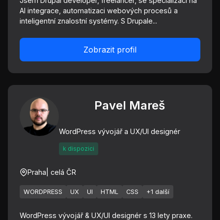
Jsem Drupal developer, freelancer, se specializací na
AI integrace, automatizaci webových procesů a
inteligentní znalostní systémy. S Drupale...
Zobrazit profil
Pavel Mareš
WordPress vývojář a UX/UI designér
k dispozici
Praha
| celá ČR
WORDPRESS
UX
UI
HTML
CSS
+1 další
WordPress vývojář & UX/UI designér s 13 lety praxe.