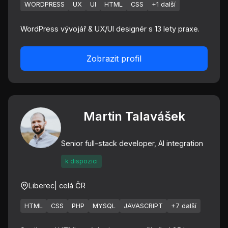
WORDPRESS
UX
UI
HTML
CSS
+1 další
WordPress vývojář & UX/UI designér s 13 lety praxe.
Zobrazit profil
Martin Talavášek
Senior full-stack developer, AI integration
k dispozici
Liberec
| celá ČR
HTML
CSS
PHP
MYSQL
JAVASCRIPT
+7 další