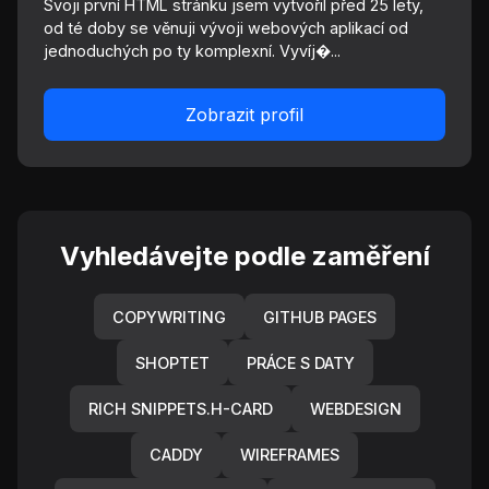
Svoji první HTML stránku jsem vytvořil před 25 lety,
od té doby se věnuji vývoji webových aplikací od
jednoduchých po ty komplexní. Vyvíj�...
Zobrazit profil
Vyhledávejte podle zaměření
COPYWRITING
GITHUB PAGES
SHOPTET
PRÁCE S DATY
RICH SNIPPETS.H-CARD
WEBDESIGN
CADDY
WIREFRAMES