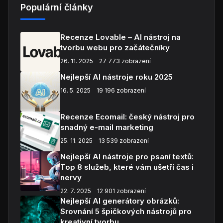
Populární články
Recenze Lovable – AI nástroj na
tvorbu webu pro začátečníky
26. 11. 2025
27 773 zobrazení
Nejlepší AI nástroje roku 2025
16. 5. 2025
19 196 zobrazení
Recenze Ecomail: český nástroj pro
snadný e-mail marketing
25. 11. 2025
13 539 zobrazení
Nejlepší AI nástroje pro psaní textů:
Top 8 služeb, které vám ušetří čas i
nervy
22. 7. 2025
12 901 zobrazení
Nejlepší AI generátory obrázků:
Srovnání 5 špičkových nástrojů pro
kreativní tvorbu