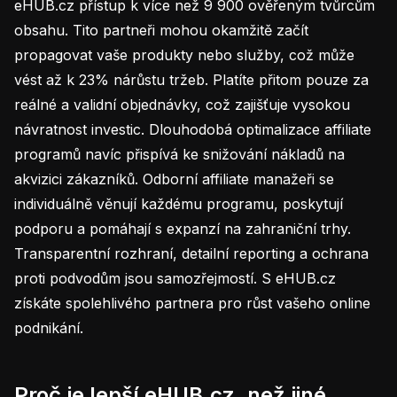
eHUB.cz přístup k více než 9 900 ověřeným tvůrcům
obsahu. Tito partneři mohou okamžitě začít
propagovat vaše produkty nebo služby, což může
vést až k 23% nárůstu tržeb. Platíte přitom pouze za
reálné a validní objednávky, což zajišťuje vysokou
návratnost investic. Dlouhodobá optimalizace affiliate
programů navíc přispívá ke snižování nákladů na
akvizici zákazníků. Odborní affiliate manažeři se
individuálně věnují každému programu, poskytují
podporu a pomáhají s expanzí na zahraniční trhy.
Transparentní rozhraní, detailní reporting a ochrana
proti podvodům jsou samozřejmostí. S eHUB.cz
získáte spolehlivého partnera pro růst vašeho online
podnikání.
Proč je lepší eHUB.cz, než jiné