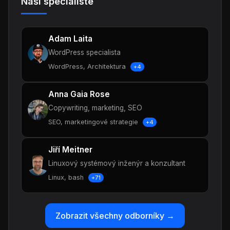
Naši specialisté
Adam Laita
WordPress specialista
WordPress, Architektura
+4
Anna Gaia Rose
Copywriting, marketing, SEO
SEO, marketingové strategie
+4
Jiří Meitner
Linuxový systémový inženýr a konzultant
Linux, bash
+71
Zobrazit všechny odborníky →