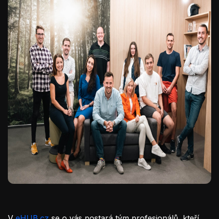
V
eHUB.cz
se o vás postará tým profesionálů, kteří