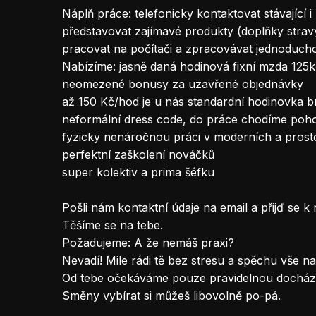
Náplň práce: telefonicky kontaktovat stávající i
představovat zajímavé produkty (doplňky stravy
pracovat na počítači a zpracovávat jednoducho
Nabízíme: jasně daná hodinová fixní mzda 125k
neomezené bonusy za uzavřené objednávky
až 150 Kč/hod je u nás standardní hodinovka 
neformální dress code, do práce chodíme poho
fyzicky nenáročnou práci v moderních a prost
perfektní zaškolení nováčků
super kolektiv a prima šéfku
Pošli nám kontaktní údaje na email a přijď se k
Těšíme se na tebe.
Požadujeme: A že nemáš praxi?
Nevadí! Mile rádi tě bez stresu a spěchu vše na
Od tebe očekáváme pouze pravidelnou docházk
Směny vybírat si můžeš libovolně po-pá.