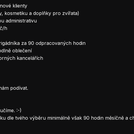
 nové klienty
, kosmetiku a doplňky pro zvířata)
u administrativu
č/h
brigádníka za 90 odpracovaných hodin
dlně oblečení
orných kancelářích
 nám podívat.
učíme. :-)
u dle tvého výběru minimálně však 90 hodin měsíčně a ch