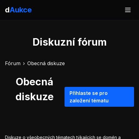
d
Aukce
Diskuzní fórum
Fórum
›
Obecná diskuze
Obecná
Přihlaste se pro
diskuze
založení tématu
Diskuze o všeobecných tématech týkajících se domén a