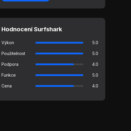
Hodnocení Surfshark
Výkon
5.0
Použitelnost
5.0
Podpora
4.0
Funkce
5.0
Cena
4.0