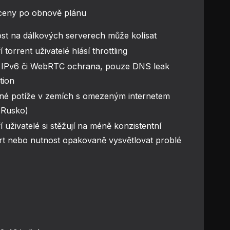
 ceny po obnově plánu
st na dálkových serverech může kolísat
 torrent uživatelé hlásí throttling
 IPv6 či WebRTC ochrana, pouze DNS leak
tion
né potíže v zemích s omezeným internetem
 Rusko)
í uživatelé si stěžují na méně konzistentní
t nebo nutnost opakovaně vysvětlovat problé