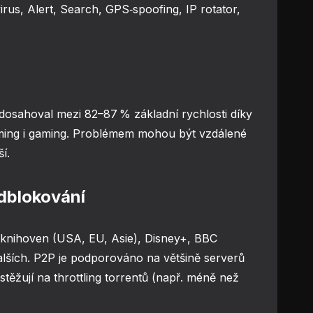
irus, Alert, Search, GPS‑spoofing, IP rotator,
 dosahoval mezi 82–87 % základní rychlosti díky
ming i gaming. Problémem mohou být vzdálené
í.
odblokování
x knihoven (USA, EU, Asie), Disney+, BBC
lších. P2P je podporováno na většině serverů
 stěžují na throttling torrentů (např. méně než