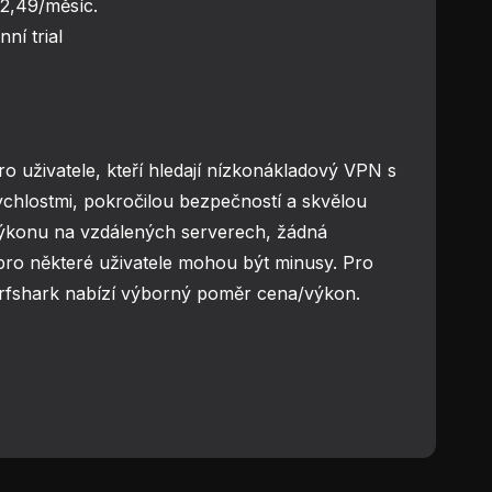
–2,49/měsíc.
ní trial
ro uživatele, kteří hledají nízkonákladový VPN s
chlostmi, pokročilou bezpečností a skvělou
ýkonu na vzdálených serverech, žádná
o některé uživatele mohou být minusy. Pro
urfshark nabízí výborný poměr cena/výkon.