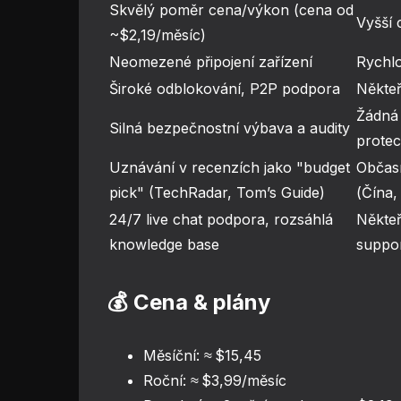
Skvělý poměr cena/výkon (cena od
Vyšší
~$2,19/měsíc)
Neomezené připojení zařízení
Rychlo
Široké odblokování, P2P podpora
Někteří
Žádná
Silná bezpečnostní výbava a audity
protec
Uznávání v recenzích jako "budget
Občas
pick" (TechRadar, Tom’s Guide)
(Čína,
24/7 live chat podpora, rozsáhlá
Někteř
knowledge base
suppor
💰 Cena & plány
Měsíční: ≈ $15,45
Roční: ≈ $3,99/měsíc