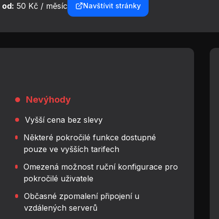
 od:
50 Kč / měsíc
Navštívit stránky
Nevýhody
Vyšší cena bez slevy
Některé pokročilé funkce dostupné
pouze ve vyšších tarifech
Omezená možnost ruční konfigurace pro
pokročilé uživatele
Občasné zpomalení připojení u
vzdálených serverů