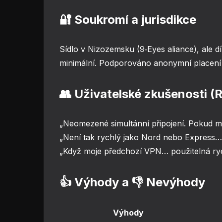
🔐 Soukromí a jurisdikce
Sídlo v Nizozemsku (9‑Eyes aliance), ale dí
minimální. Podporováno anonymní placení 
👥 Uživatelské zkušenosti (R
„Neomezené simultánní připojení. Pokud mát
„Není tak rychlý jako Nord nebo Express…
„Když moje předchozí VPN… použitelná ryc
👍 Výhody a 👎 Nevýhody
Výhody