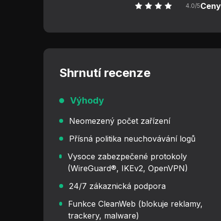
Ceny
4.0/5
Shrnutí recenze
Výhody
Neomezený počet zařízení
Přísná politika neuchovávání logů
Vysoce zabezpečené protokoly
(WireGuard®, IKEv2, OpenVPN)
24/7 zákaznická podpora
Funkce CleanWeb (blokuje reklamy,
trackery, malware)