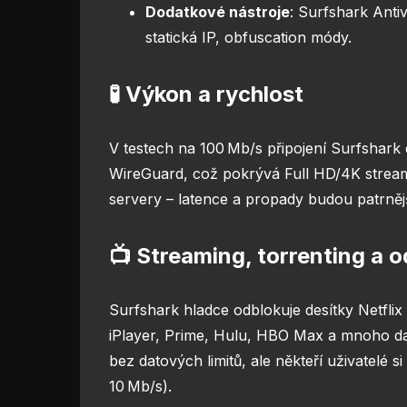
Dodatkové nástroje
: Surfshark Antiv
statická IP, obfuscation módy.
🧪 Výkon a rychlost
V testech na 100 Mb/s připojení Surfshark
WireGuard, což pokrývá Full HD/4K strea
servery – latence a propady budou patrnějš
📺 Streaming, torrenting a 
Surfshark hladce odblokuje desítky Netfli
iPlayer, Prime, Hulu, HBO Max a mnoho da
bez datových limitů, ale někteří uživatelé si
10 Mb/s).