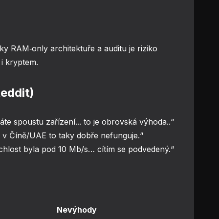
ky RAM‑only architektuře a auditu je riziko
i kryptem.
eddit)
e spoustu zařízení... to je obrovská výhoda..“
 v Číně/UAE to taky dobře nefunguje.“
hlost byla pod 10 Mb/s… cítím se podvedený.“
Nevýhody