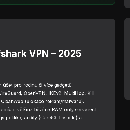
rfshark VPN – 2025
n účet pro rodinu či více gadgetů.
WireGuard, OpenVPN, IKEv2, MultiHop, Kill
 a CleanWeb (blokace reklam/malwaru).
 zemích, většina běží na RAM‑only serverech.
gs politika, audity (Cure53, Deloitte) a