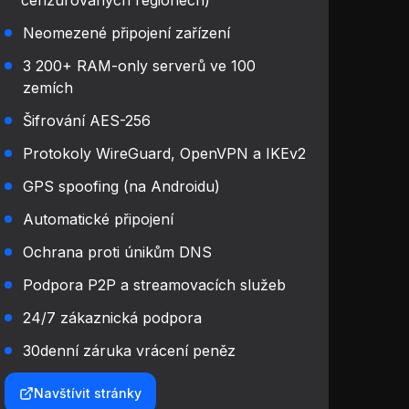
cenzurovaných regionech)
Neomezené připojení zařízení
3 200+ RAM-only serverů ve 100
zemích
Šifrování AES-256
Protokoly WireGuard, OpenVPN a IKEv2
GPS spoofing (na Androidu)
Automatické připojení
Ochrana proti únikům DNS
Podpora P2P a streamovacích služeb
24/7 zákaznická podpora
30denní záruka vrácení peněz​
Navštívit stránky