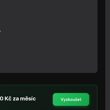
,
y
50 Kč za měsíc
Vyzkoušet