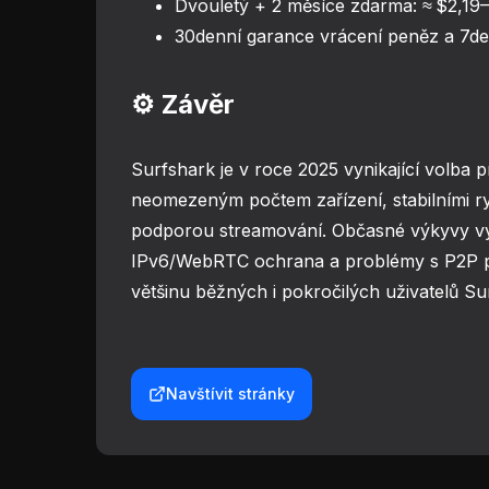
Dvouletý + 2 měsíce zdarma: ≈ $2,19
30denní garance vrácení peněz a 7den
⚙️ Závěr
Surfshark je v roce 2025 vynikající volba p
neomezeným počtem zařízení, stabilními ry
podporou streamování. Občasné výkyvy v
IPv6/WebRTC ochrana a problémy s P2P pr
většinu běžných i pokročilých uživatelů S
Navštívit stránky