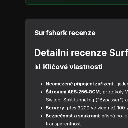
Surfshark recenze
Detailní recenze Su
📊 Klíčové vlastnosti
Neomezené připojení zařízení
– jede
Šifrování AES‑256‑GCM
, protokoly 
Switch, Split‑tunneling ("Bypasser")
Servery
: přes 3 200 ve více než 100
Bezpečnost a soukromí
: přísná no‑lo
transparentnost.