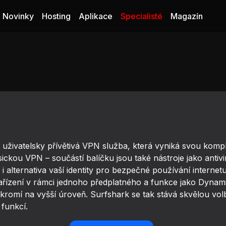
Novinky
Hosting
Aplikace
Specialisté
Magazín
 uživatelsky přívětivá VPN služba, která vyniká svou komp
asickou VPN – součástí balíčku jsou také nástroje jako anti
i alternativa vaší identity pro bezpečné používání interne
ízení v rámci jednoho předplatného a funkce jako Dynamic
romí na vyšší úroveň. Surfshark se tak stává skvělou volb
 funkcí.