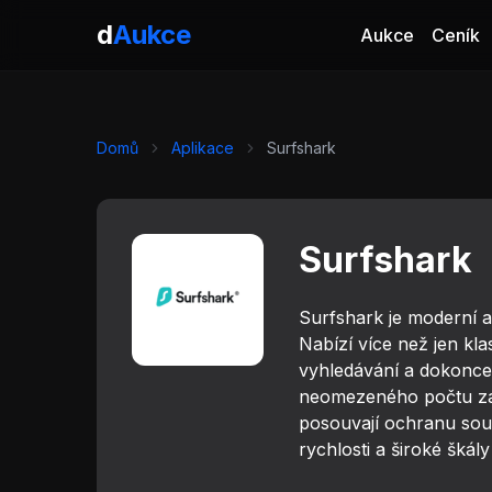
d
Aukce
Aukce
Ceník
Domů
Aplikace
Surfshark
Surfshark
Surfshark je moderní a
Nabízí více než jen kl
vyhledávání a dokonce 
neomezeného počtu zař
posouvají ochranu souk
rychlosti a široké škály