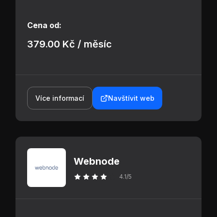
Cena od:
379.00 Kč / měsíc
Více informací
Navštívit web
Webnode
4.1/5