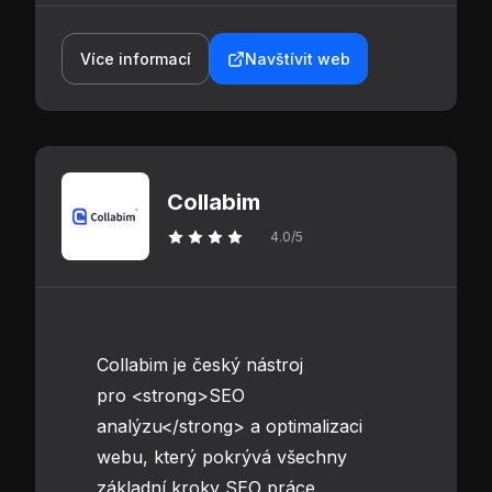
Více informací
Navštívit web
Collabim
4.0/5
Collabim je český nástroj
pro <strong>SEO
analýzu</strong> a optimalizaci
webu, který pokrývá všechny
základní kroky SEO práce.