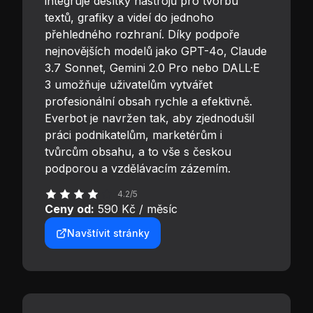
integruje desítky nástrojů pro tvorbu
textů, grafiky a videí do jednoho
přehledného rozhraní. Díky podpoře
nejnovějších modelů jako GPT-4o, Claude
3.7 Sonnet, Gemini 2.0 Pro nebo DALL·E
3 umožňuje uživatelům vytvářet
profesionální obsah rychle a efektivně.
Everbot je navržen tak, aby zjednodušil
práci podnikatelům, marketérům i
tvůrcům obsahu, a to vše s českou
podporou a vzdělávacím zázemím.
4.2/5
Ceny od:
590 Kč / měsíc
Navštívit stránky