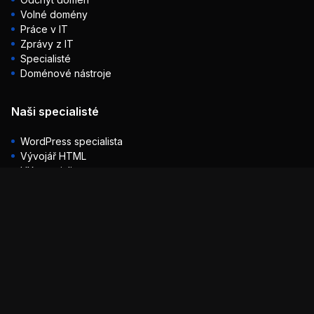
Volné domény
Práce v IT
Zprávy z IT
Specialisté
Doménové nástroje
Naši specialisté
WordPress specialista
Vývojář HTML
UX specialista
SEO specialista
PHP vývojář
Linux specialista
Linkbuilding specialista
Mohlo by vás zajímat
Expirované domény
Slovník pojmů