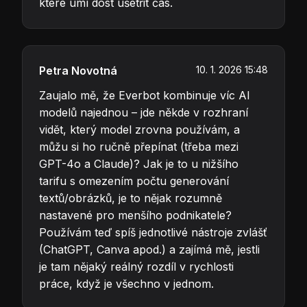
které umí dost ušetřit čas.
Petra Novotná
10. 1. 2026 15:48
Zaujalo mě, že Everbot kombinuje víc AI
modelů najednou – jde někde v rozhraní
vidět, který model zrovna používám, a
můžu si ho ručně přepínat (třeba mezi
GPT-4o a Claude)? Jak je to u nižšího
tarifu s omezením počtu generování
textů/obrázků, je to nějak rozumně
nastavené pro menšího podnikatele?
Používám teď spíš jednotlivé nástroje zvlášť
(ChatGPT, Canva apod.) a zajímá mě, jestli
je tam nějaký reálný rozdíl v rychlosti
práce, když je všechno v jednom.