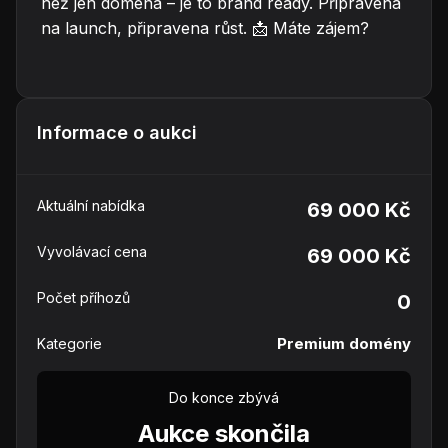
než jen doména – je to brand ready. Připravena
na launch, připravena růst. 📩 Máte zájem?
Informace o aukci
Aktuální nabídka
69 000 Kč
Vyvolávací cena
69 000 Kč
Počet příhozů
0
Premium domény
Kategorie
Do konce zbývá
Aukce skončila