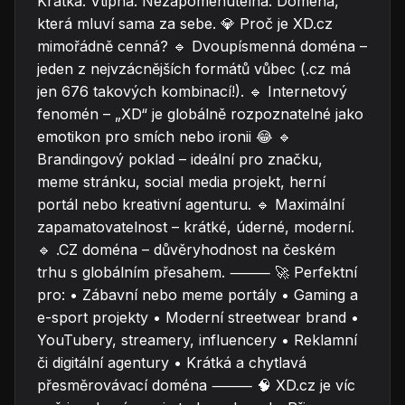
Krátká. Vtipná. Nezapomenutelná. Doména,
která mluví sama za sebe. 💎 Proč je XD.cz
mimořádně cenná? 🔹 Dvoupísmenná doména –
jeden z nejvzácnějších formátů vůbec (.cz má
jen 676 takových kombinací!). 🔹 Internetový
fenomén – „XD“ je globálně rozpoznatelné jako
emotikon pro smích nebo ironii 😂 🔹
Brandingový poklad – ideální pro značku,
meme stránku, social media projekt, herní
portál nebo kreativní agenturu. 🔹 Maximální
zapamatovatelnost – krátké, úderné, moderní.
🔹 .CZ doména – důvěryhodnost na českém
trhu s globálním přesahem. ⸻ 🚀 Perfektní
pro: • Zábavní nebo meme portály • Gaming a
e-sport projekty • Moderní streetwear brand •
YouTubery, streamery, influencery • Reklamní
či digitální agentury • Krátká a chytlavá
přesměrovávací doména ⸻ 🧠 XD.cz je víc