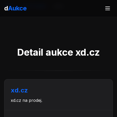
Domů
Aukce domén
xd.cz
d
Aukce
Detail aukce xd.cz
xd.cz
xd.cz na prodej.