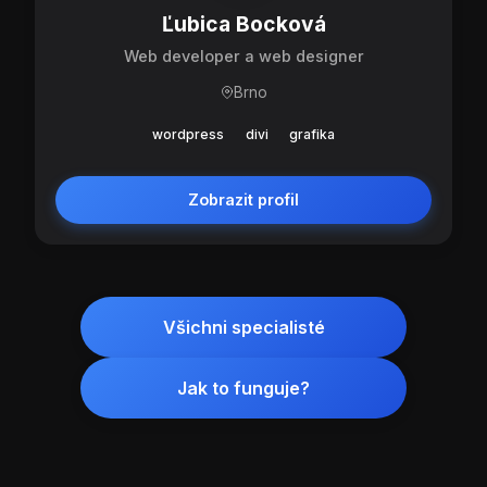
Ľubica Bocková
Web developer a web designer
Brno
wordpress
divi
grafika
Zobrazit profil
Všichni specialisté
Jak to funguje?