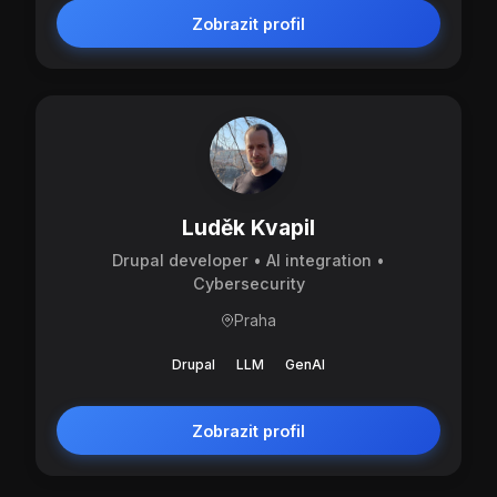
Zobrazit profil
Luděk Kvapil
Drupal developer • AI integration •
Cybersecurity
Praha
Drupal
LLM
GenAI
Zobrazit profil