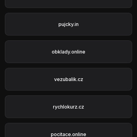
pujcky.in
obklady.online
vezubalik.cz
rychlokurz.cz
pocitace.online