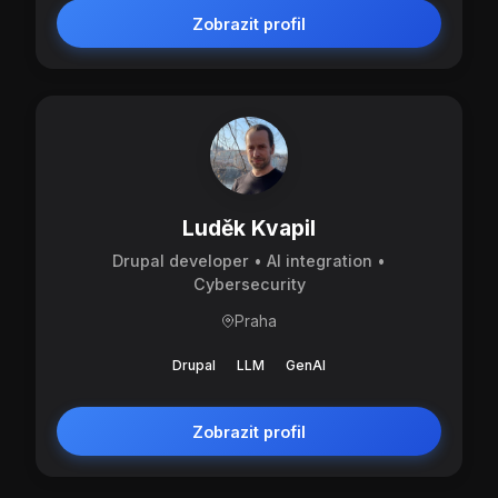
Zobrazit profil
Luděk Kvapil
Drupal developer • AI integration •
Cybersecurity
Praha
Drupal
LLM
GenAI
Zobrazit profil