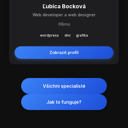
Ľubica Bocková
Web developer a web designer
Brno
wordpress
divi
grafika
Zobrazit profil
Všichni specialisté
Jak to funguje?