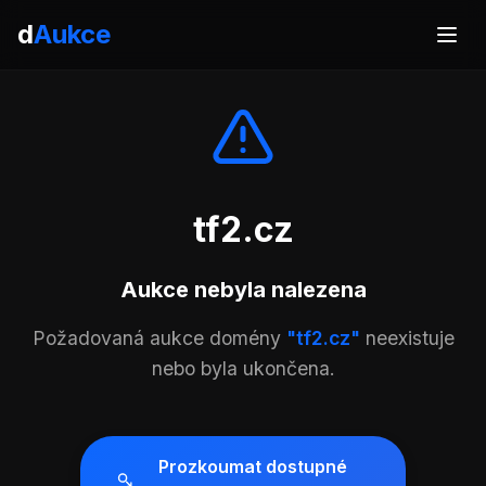
d
Aukce
tf2.cz
Aukce nebyla nalezena
Požadovaná aukce domény
"tf2.cz"
neexistuje
nebo byla ukončena.
Prozkoumat dostupné