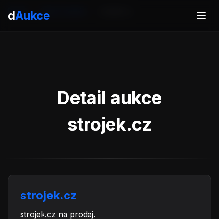
Domů
Aukce domén
strojek.cz
d
Aukce
Detail aukce
strojek.cz
strojek.cz
strojek.cz na prodej.