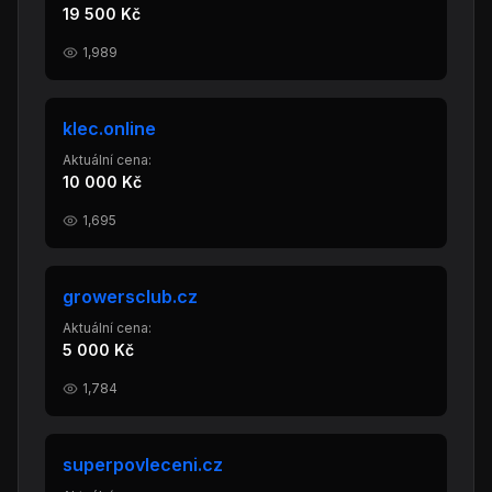
19 500 Kč
1,989
klec.online
Aktuální cena:
10 000 Kč
1,695
growersclub.cz
Aktuální cena:
5 000 Kč
1,784
superpovleceni.cz