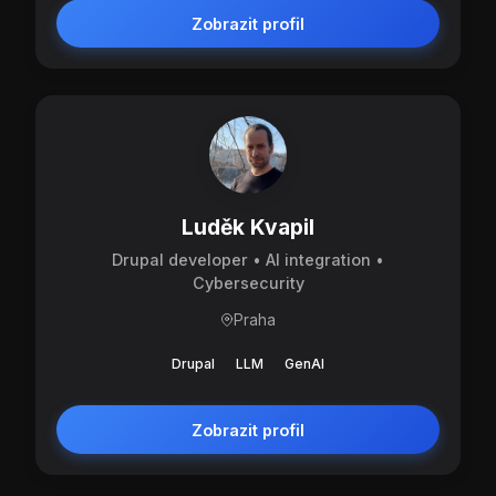
Zobrazit profil
Luděk Kvapil
Drupal developer • AI integration •
Cybersecurity
Praha
Drupal
LLM
GenAI
Zobrazit profil