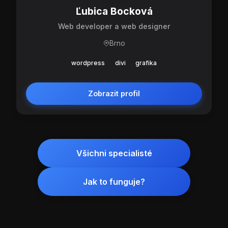
Ľubica Bocková
Web developer a web designer
Brno
wordpress
divi
grafika
Zobrazit profil
Všichni specialisté
Jak to funguje?