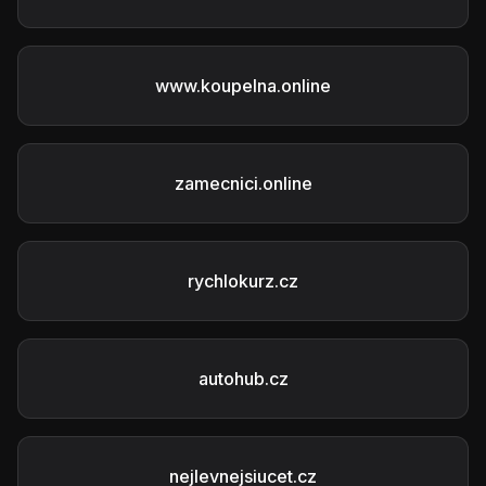
www.koupelna.online
zamecnici.online
rychlokurz.cz
autohub.cz
nejlevnejsiucet.cz