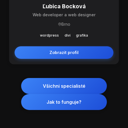
Ľubica Bocková
Web developer a web designer
Brno
wordpress
divi
grafika
Zobrazit profil
Všichni specialisté
Jak to funguje?