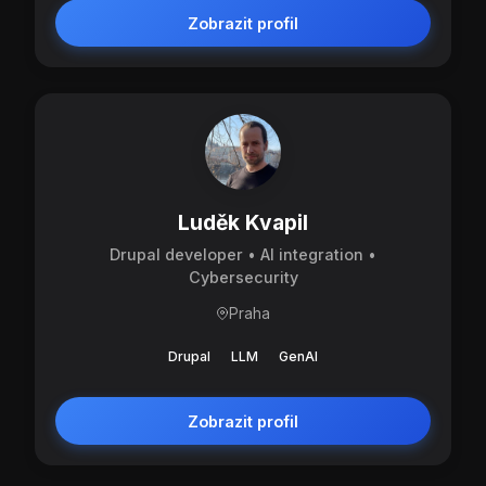
Zobrazit profil
Luděk Kvapil
Drupal developer • AI integration •
Cybersecurity
Praha
Drupal
LLM
GenAI
Zobrazit profil