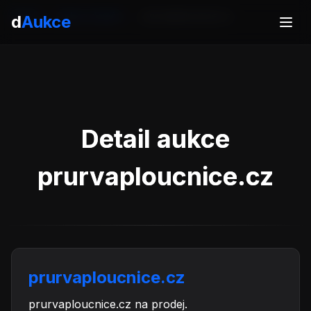
Domů
Aukce domén
prurvaploucnice.cz
d
Aukce
Detail aukce
prurvaploucnice.cz
prurvaploucnice.cz
prurvaploucnice.cz na prodej.