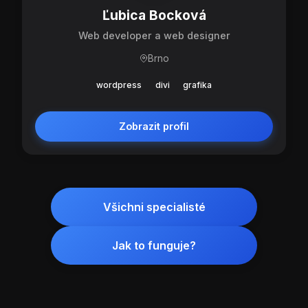
Ľubica Bocková
Web developer a web designer
Brno
wordpress
divi
grafika
Zobrazit profil
Všichni specialisté
Jak to funguje?