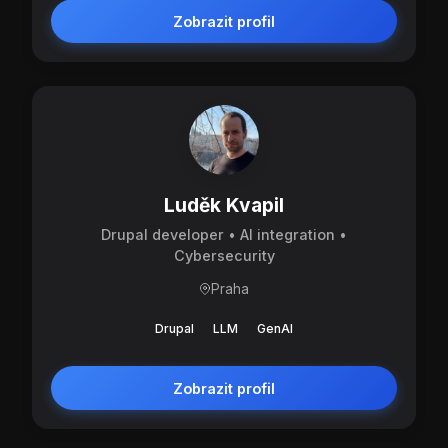
Zobrazit profil
Luděk Kvapil
Drupal developer • AI integration •
Cybersecurity
Praha
Drupal
LLM
GenAI
Zobrazit profil