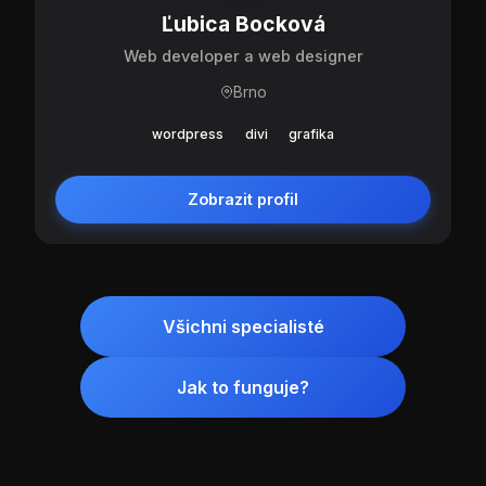
Ľubica Bocková
Web developer a web designer
Brno
wordpress
divi
grafika
Zobrazit profil
Všichni specialisté
Jak to funguje?