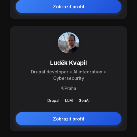
Zobrazit profil
Luděk Kvapil
Drupal developer • AI integration •
Cybersecurity
Praha
Drupal
LLM
GenAI
Zobrazit profil