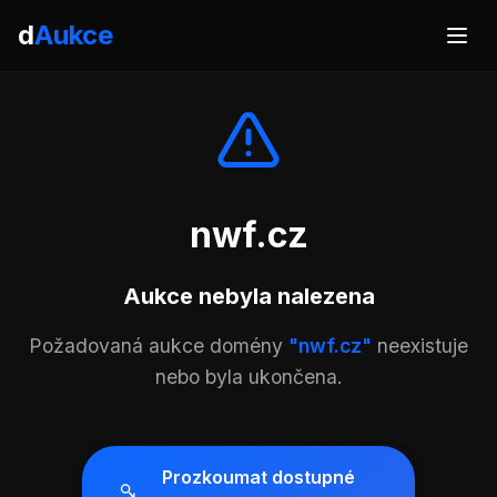
d
Aukce
nwf.cz
Aukce nebyla nalezena
Požadovaná aukce domény
"nwf.cz"
neexistuje
nebo byla ukončena.
Prozkoumat dostupné