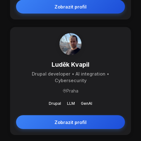
Zobrazit profil
Luděk Kvapil
Drupal developer • AI integration •
Cybersecurity
Praha
Drupal
LLM
GenAI
Zobrazit profil