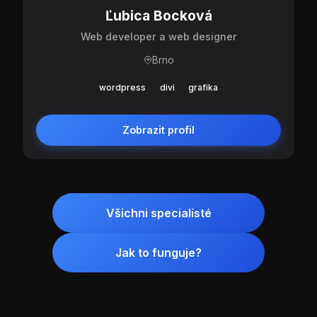
Ľubica Bocková
Web developer a web designer
Brno
wordpress
divi
grafika
Zobrazit profil
Všichni specialisté
Jak to funguje?