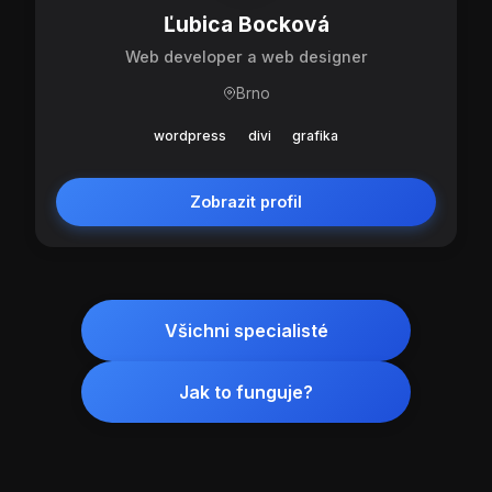
Ľubica Bocková
Web developer a web designer
Brno
wordpress
divi
grafika
Zobrazit profil
Všichni specialisté
Jak to funguje?