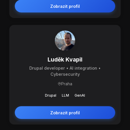
Zobrazit profil
Luděk Kvapil
Drupal developer • AI integration •
Cybersecurity
Praha
Drupal
LLM
GenAI
Zobrazit profil