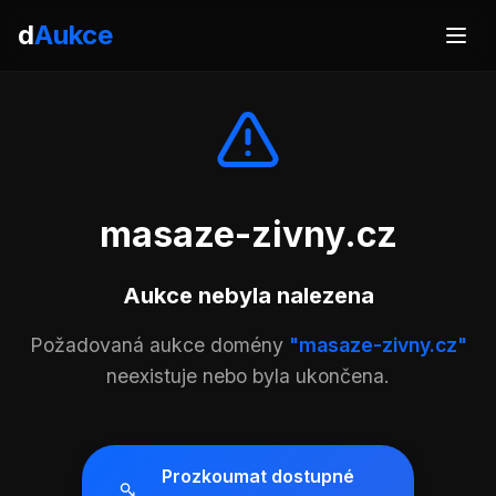
d
Aukce
masaze-zivny.cz
Aukce nebyla nalezena
Požadovaná aukce domény
"masaze-zivny.cz"
neexistuje nebo byla ukončena.
Prozkoumat dostupné