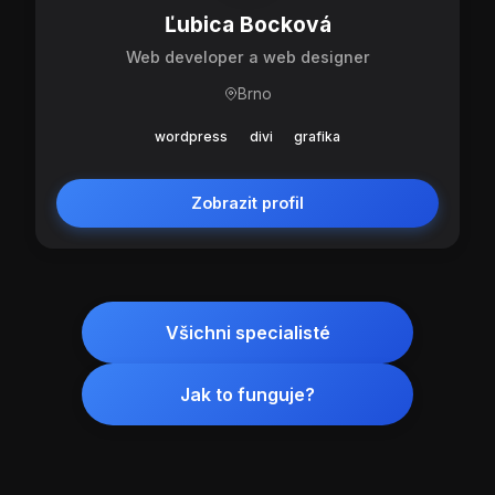
Ľubica Bocková
Web developer a web designer
Brno
wordpress
divi
grafika
Zobrazit profil
Všichni specialisté
Jak to funguje?