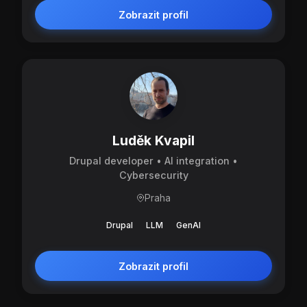
Zobrazit profil
Luděk Kvapil
Drupal developer • AI integration •
Cybersecurity
Praha
Drupal
LLM
GenAI
Zobrazit profil