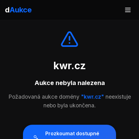
d
Aukce
kwr.cz
Aukce nebyla nalezena
Požadovaná aukce domény
"kwr.cz"
neexistuje
nebo byla ukončena.
Prozkoumat dostupné