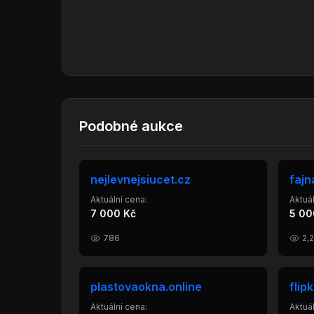
Podobné aukce
nejlevnejsiucet.cz
fajn
Aktuální cena:
Aktuál
7 000 Kč
5 00
786
2,
plastovaokna.online
flip
Aktuální cena:
Aktuál