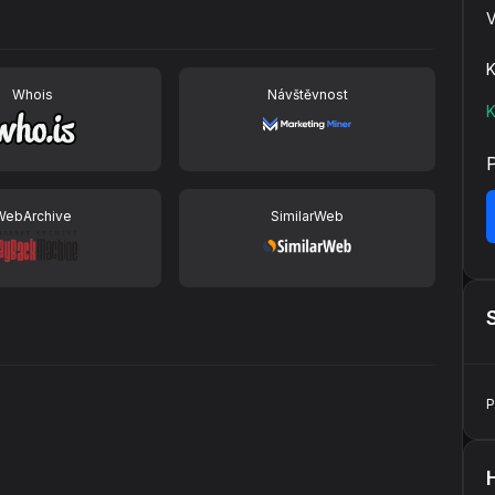
V
K
Whois
Návštěvnost
K
WebArchive
SimilarWeb
P