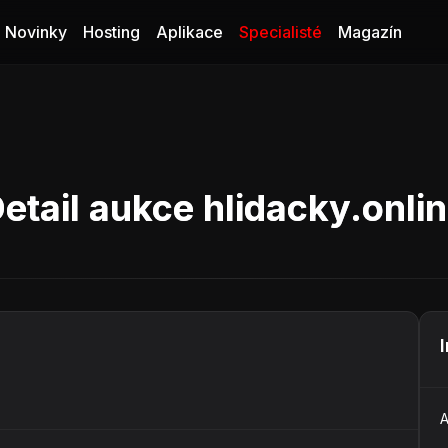
Novinky
Hosting
Aplikace
Specialisté
Magazín
etail aukce hlidacky.onli
A