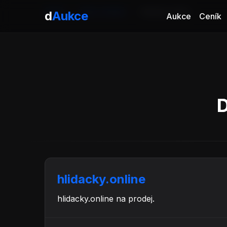
Domů
Aukce domén
hlidacky.online
d
Aukce
Aukce
Ceník
D
hlidacky.online
hlidacky.online na prodej.