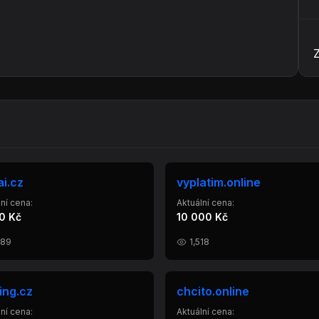
ai.cz
vyplatim.online
ní cena:
Aktuální cena:
0 Kč
10 000 Kč
289
1,518
king.cz
chcito.online
ní cena:
Aktuální cena: