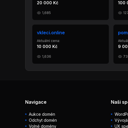
20 000 Kč
100 
1,685
12
vkleci.online
pom
Aktuální cena:
Aktuál
10 000 Kč
9 00
1,636
73
Navigace
Naši sp
Aukce domén
WordPr
Odchyt domén
Vývojá
Volné domény
UX spec