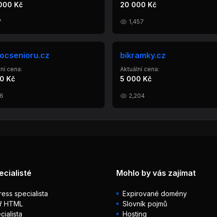
000 Kč
20 000 Kč
7
1,457
ocsenioru.cz
bikramky.cz
ní cena:
Aktuální cena:
0 Kč
5 000 Kč
6
2,204
ecialisté
Mohlo by vás zajímat
ess specialista
Expirované domény
ř HTML
Slovník pojmů
ialista
Hosting