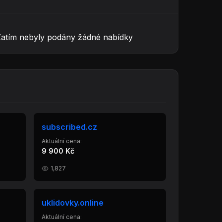
Zatím nebyly podány žádné nabídky
subscribed.cz
Aktuální cena:
9 900 Kč
1,827
uklidovky.online
Aktuální cena: