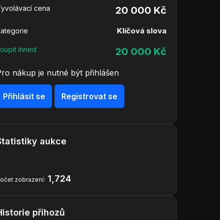
yvolávací cena
20 000 Kč
Klíčová slova
ategorie
oupit ihned
20 000 Kč
Pro nákup je nutné být přihlášen
Přihlásit se
Registrovat se
Statistiky aukce
1,724
očet zobrazení:
Historie příhozů