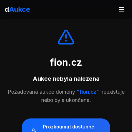
d
Aukce
fion.cz
Aukce nebyla nalezena
Požadovaná aukce domény
"fion.cz"
neexistuje
nebo byla ukončena.
Prozkoumat dostupné