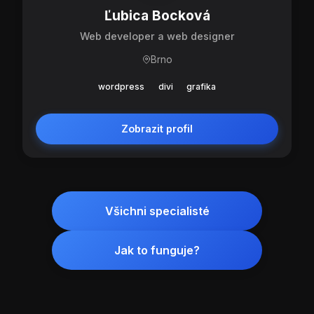
Ľubica Bocková
Web developer a web designer
Brno
wordpress
divi
grafika
Zobrazit profil
Všichni specialisté
Jak to funguje?